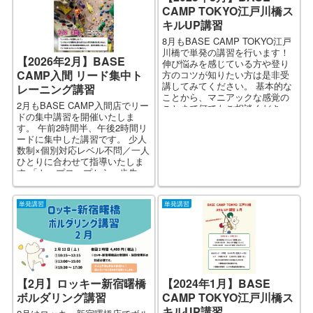
CAMP TOKYO江戸川橋ス
キルUP講習
8月もBASE CAMP TOKYO江戸
川橋で単発の講習を行います！
【2026年2月】BASE
伸び悩みを感じている方や登り
CAMP入間 リード集中ト
方のコツが知りたい方は是非受
講してみてください。 基本的な
レーニング講習
ことから、マニアックな感覚の
2月もBASE CAMP入間店でリー
ことまで何でもご相談くださ
ドの集中講習を開催いたしま
い。1人1人のレ...
す。 午前2時間半、午後2時間リ
ードに集中した講習です。 少人
数制×個別対応レベル不問／一人
ひとりに合わせて指導いたしま
す 「トップロープから一歩先
へ...
単発講習
単発講習
【2月】ロッキー新宿曙橋
【2024年1月】BASE
ボルダリング講習
CAMP TOKYO江戸川橋ス
キルUP講習