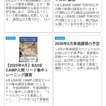
2月はロッキー新宿曙橋店でボル
ダリング講習を開催します！ 都
1月もBASE CAMP TOKYO江戸
営新宿線曙橋駅から徒歩５分の
川橋で単発の講習を行います！
好立地にあり、店内は広々とし
※T-WALL江戸川橋店は2023年10
ていて壁の種類も充実していま
月末よりBASE CAMP TOKYO江
す。 講習は少人数で行い、1人1
戸川橋となりました。伸び悩み
人の動き方をしっかり見ながら
を感じている方や登り方のコツ
指導しますので、普段登...
が知りたい方は是非受講して...
単発講習
単発講習
2026年5月単発講習の予定
＼5月の単発講習スケジュールの
お知らせです🎏🪁😄／ 各講習の
詳細ページやお申し込みフォー
ムは、近日中に公開予定です。
お急ぎの方は、大森まで直接ご
【2025年4月】BASE
連絡ください！ お申し込みは先
CAMP入間 リード集中ト
着順での受付となります。メー
レーニング講習
ル・DM・お問い...
4月もBASE CAMP入間店でリー
ドの集中講習を開催いたしま
す。 午前2時間半、午後2時間リ
ードに集中した講習です。 「リ
ードのグレードを更新した
い！」「コーチをつけて客観的
に登りを見てもらう事で改善点