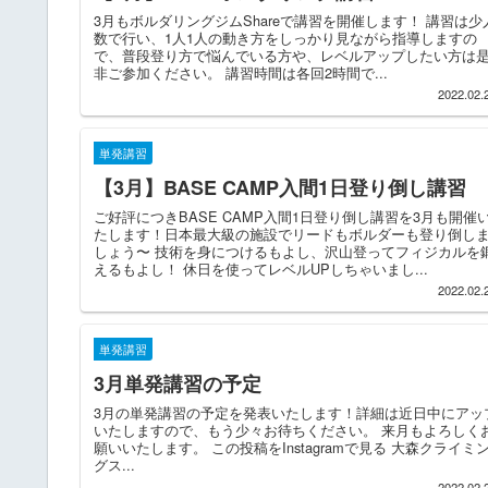
3月もボルダリングジムShareで講習を開催します！ 講習は少
数で行い、1人1人の動き方をしっかり見ながら指導しますの
で、普段登り方で悩んでいる方や、レベルアップしたい方は
非ご参加ください。 講習時間は各回2時間で...
2022.02.
単発講習
【3月】BASE CAMP入間1日登り倒し講習
ご好評につきBASE CAMP入間1日登り倒し講習を3月も開催
たします！日本最大級の施設でリードもボルダーも登り倒し
しょう〜 技術を身につけるもよし、沢山登ってフィジカルを
えるもよし！ 休日を使ってレベルUPしちゃいまし...
2022.02.
単発講習
3月単発講習の予定
3月の単発講習の予定を発表いたします！詳細は近日中にアッ
いたしますので、もう少々お待ちください。 来月もよろしく
願いいたします。 この投稿をInstagramで見る 大森クライミ
グス...
2022.02.