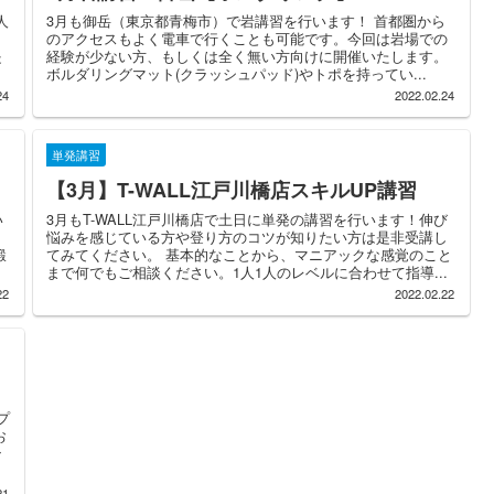
人
3月も御岳（東京都青梅市）で岩講習を行います！ 首都圏から
のアクセスもよく電車で行くことも可能です。今回は岩場での
是
経験が少ない方、もしくは全く無い方向けに開催いたします。
ボルダリングマット(クラッシュパッド)やトポを持ってい...
24
2022.02.24
単発講習
【3月】T-WALL江戸川橋店スキルUP講習
い
3月もT-WALL江戸川橋店で土日に単発の講習を行います！伸び
ま
悩みを感じている方や登り方のコツが知りたい方は是非受講し
鍛
てみてください。 基本的なことから、マニアックな感覚のこと
まで何でもご相談ください。1人1人のレベルに合わせて指導...
22
2022.02.22
プ
お
ン
21