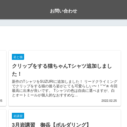
お問い合わせ
岩と猫
クリップをする猫ちゃんTシャツ追加しまし
た！
と
新作のTシャツをSUZURIに追加しました！ リードクライミング
でクリップをする猫の後ろ姿がとても可愛らしい〜！*´꒳`ฅ 今回
最高に出来が良いです。 Tシャツの色は自由に選べますが、白
とオートミールが個人的なおすすめな...
25
2022.02.25
岩講習
3月岩講習 御岳【ボルダリング】