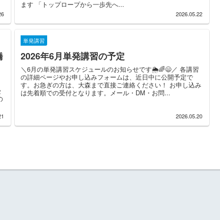
ます 「トップロープから一歩先へ...
26
2026.05.22
単発講習
橋
2026年6月単発講習の予定
＼6月の単発講習スケジュールのお知らせです🌦️🌈😄／ 各講習
の詳細ページやお申し込みフォームは、近日中に公開予定で
！
す。お急ぎの方は、大森まで直接ご連絡ください！ お申し込み
受
は先着順での受付となります。メール・DM・お問...
の
21
2026.05.20