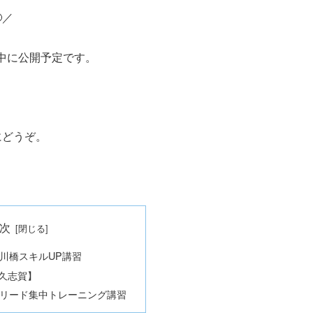
／
中に公開予定です。
にどうぞ。
次
江戸川橋スキルUP講習
久志賀】
入間リード集中トレーニング講習