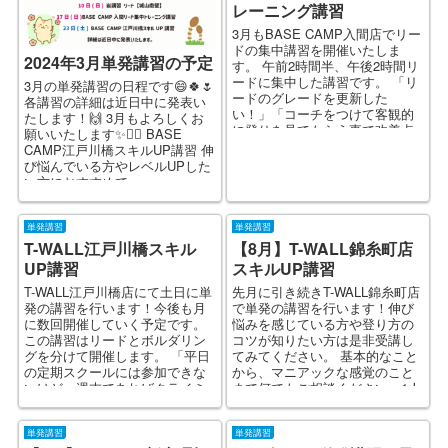
レーニング講習
3月もBASE CAMP入間店でリー
ドの集中講習を開催いたしま
2024年3月単発講習の予定
す。 午前2時間半、午後2時間リ
ードに集中した講習です。 「リ
3月の単発講習の日程です😄🍀🌷
ードのグレードを更新した
各講習の詳細は近日中に発表い
い！」「コーチをつけて客観的
たします！🙌 3月もよろしくお
に登りを見てもらう事で改善点
願いいたします✨🙋‍♀️ BASE
を見つけたい」...
CAMP江戸川橋スキルUP講習 伸
び悩んでいる方やレベルUPした
い方におすすめで...
単発講習
単発講習
T-WALL江戸川橋スキル
【8月】T-WALL錦糸町店
UP講習
スキルUP講習
T-WALL江戸川橋店にて土日に単
先月に引き続きT-WALL錦糸町店
発の講習を行います！今後も月
で単発の講習を行います！伸び
に数回開催していく予定です。
悩みを感じている方や登り方の
この講習はリードとボルダリン
コツが知りたい方は是非受講し
グを分けて開催します。 「平日
てみてください。 基本的なこと
の定期スクールには参加できな
から、マニアックな感覚のこと
いけど、週末であればクライミ
まで何でもご相談ください。1人
ングを教え...
1人のレベルに合わ...
単発講習
単発講習