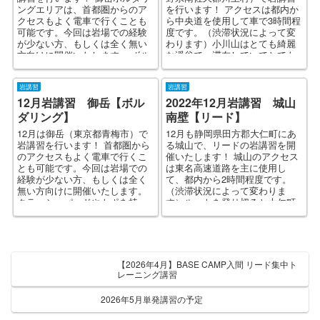
ングエリアは、首都圏からのア
を行います！ アクセスは都内か
クセスもよく電車で行くことも
ら中央道を使用して車で3時間程
可能です。今回は岩場での経験
度です。（渋滞状況によって変
が少ない方、もしくは全く無い
わります）小川山はとても綺麗
方向けに開催いたします。 ボル
な渓谷で、滞在していてとても
ダリングマット(...
気持ちが良い場所です。...
岩講習
岩講習
12月岩講習 御岳【ボル
2022年12月岩講習 城山
ダリング】
南壁【リード】
12月は御岳（東京都青梅市）で
12月も静岡県田方郡大仁町にあ
岩講習を行います！ 首都圏から
る城山で、リードの岩講習を開
のアクセスもよく電車で行くこ
催いたします！ 城山のアクセス
とも可能です。今回は岩場での
は東名高速道路を主に使用し
経験が少ない方、もしくは全く
て、都内から2時間程度です。
無い方向けに開催いたします。
（渋滞状況によって変わりま
クラッシュパッドやトポを持っ
す）ルートを登り切ると大仁町
ていなくてもOKです。 ...
の街並みが一望できます。 ...
【2026年4月】BASE CAMP入間 リード集中ト
レーニング講習
2026年5月単発講習の予定