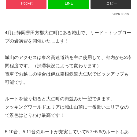
Pocket
LINE
コピー
2026.03.25
4月は静岡県田方郡大仁町にある城山で、リード・トップロー
プの岩講習を開催いたします！
城山のアクセスは東名高速道路を主に使用して、都内から2時
間程度です。（渋滞状況によって変わります）
電車でお越しの場合は伊豆箱根鉄道大仁駅でピックアップも
可能です。
ルートを登り切ると大仁町の街並みが一望できます。
クッキングワールドエリアは城山山頂に一番近いエリアなの
で景色はとりわけ最高です！
5.10台、5.11台のルートが充実していて5.7~5.9のルートもあ