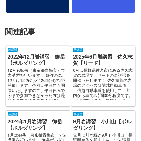
関連記事
岩講習
岩講習
2022年12月岩講習 御岳
2025年6月岩講習 佐久志
【ボルダリング】
賀【リード】
12月も御岳（東京都青梅市）で
6月は長野県佐久市にある佐久志
岩講習を行います！ 好評の為、
賀の岩場で、リードの岩講習を
12月は12/2(金)と12/25(日)の2回
開催いたします！ 佐久志賀の岩
開催します。今回は平日にも開
場のアクセスは関越自動車道、
催いたしますので、平日休みで
上信越自動車道を使用して、都
今まで参加できなかった方は是
内から車で2時間30分程度です。
非この機会にご参加ください。
（渋滞状況によって変わりま
...
す）新幹線を使用する場...
岩講習
岩講習
2024年1月岩講習 御岳
9月岩講習 小川山【ボル
【ボルダリング】
ダリング】
1月は御岳（東京都青梅市）で岩
先月に引き続き9月も小川山（長
講習を行います！ 御岳ボルダリ
野県南佐久郡川上村）で岩講習