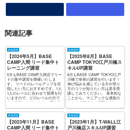
関連記事
単発講習
単発講習
【2024年5月】BASE
【2025年8月】BASE
CAMP入間 リード集中ト
CAMP TOKYO江戸川橋ス
レーニング講習
キルUP講習
5月もBASE CAMP入間店でリー
8月もBASE CAMP TOKYO江戸
ドの集中講習を開催いたしま
川橋で単発の講習を行います！
す。 リードのレベルアップを目
伸び悩みを感じている方や登り
指したい方におすすめです。1人
方のコツが知りたい方は是非受
1人のレベルに合わせて指導を行
講してみてください。 基本的な
いますので、どのレベルの方で
ことから、マニアックな感覚の
もご参加いただけます。 基本的
ことまで何でもご相談くださ
なことか...
い。1人1人のレ...
単発講習
単発講習
【2023年11月】BASE
【2023年1月】T-WALL江
CAMP入間 リード集中ト
戸川橋店スキルUP講習