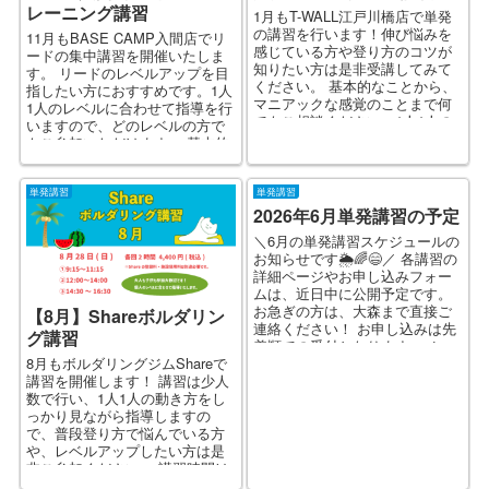
レーニング講習
1月もT-WALL江戸川橋店で単発
の講習を行います！伸び悩みを
11月もBASE CAMP入間店でリ
感じている方や登り方のコツが
ードの集中講習を開催いたしま
知りたい方は是非受講してみて
す。 リードのレベルアップを目
ください。 基本的なことから、
指したい方におすすめです。1人
マニアックな感覚のことまで何
1人のレベルに合わせて指導を行
でもご相談ください。1人1人の
いますので、どのレベルの方で
レベルに合わせて指...
もご参加いただけます。 基本的
なこと...
単発講習
単発講習
2026年6月単発講習の予定
＼6月の単発講習スケジュールの
お知らせです🌦️🌈😄／ 各講習の
詳細ページやお申し込みフォー
ムは、近日中に公開予定です。
お急ぎの方は、大森まで直接ご
【8月】Shareボルダリン
連絡ください！ お申し込みは先
グ講習
着順での受付となります。メー
8月もボルダリングジムShareで
ル・DM・お問...
講習を開催します！ 講習は少人
数で行い、1人1人の動き方をし
っかり見ながら指導しますの
で、普段登り方で悩んでいる方
や、レベルアップしたい方は是
非ご参加ください。 講習時間は
各回2時間で、ご希望...